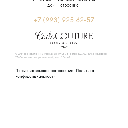
дом 11, строение 1
+7 (993) 925 62-57
2024™
© 2024 ооо «сделано с любовью» инн: 9705171643 огрн: 1227700330593 юр. адрес:
115084, москва г, озерковская наб, дом № 38- 40
Пользовательское соглашение
|
Политика
конфиденциальности