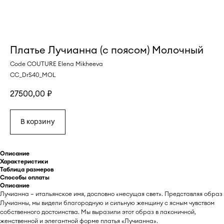
Платье Лучианна (с поясом) Молочный
Code COUTURE Elena Mikheeva
CC_DrS40_MOL
27500,00
₽
В корзину
Описание
Характеристики
Таблица размеров
Способы оплаты
Описание
Лучианна — итальянское имя, дословно «несущая свет». Представляя образ
Лучианны, мы видели благородную и сильную женщину с ясным чувством
собственного достоинства. Мы выразили этот образ в лаконичной,
женственной и элегантной форме платья «Лучианна».