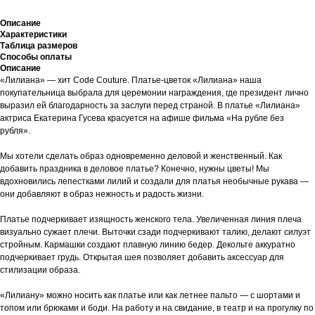
Описание
Характеристики
Таблица размеров
Способы оплаты
Описание
«Лилиана» — хит Code Couture. Платье-цветок «Лилиана» наша
покупательница выбрала для церемонии награждения, где президент лично
выразил ей благодарность за заслуги перед страной. В платье «Лилиана»
актриса Екатерина Гусева красуется на афише фильма «На рубле без
рубля».
Мы хотели сделать образ одновременно деловой и женственный. Как
добавить праздника в деловое платье? Конечно, нужны цветы! Мы
вдохновились лепестками лилий и создали для платья необычные рукава —
они добавляют в образ нежность и радость жизни.
Платье подчеркивает изящность женского тела. Увеличенная линия плеча
визуально сужает плечи. Выточки сзади подчеркивают талию, делают силуэт
стройным. Кармашки создают плавную линию бедер. Декольте аккуратно
подчеркивает грудь. Открытая шея позволяет добавить аксессуар для
стилизации образа.
«Лилиану» можно носить как платье или как летнее пальто — с шортами и
топом или брюками и боди. На работу и на свидание, в театр и на прогулку по