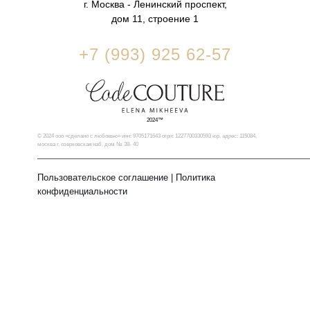
г. Москва - Ленинский проспект,
дом 11, строение 1
+7 (993) 925 62-57
2024™
© 2024 ооо «сделано с любовью» инн: 9705171643 огрн: 1227700330593 юр. адрес: 115084,
москва г, озерковская наб, дом № 38- 40
Пользовательское соглашение
|
Политика
конфиденциальности