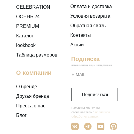
туфлями на шпильке
Оплата и доставка
CELEBRATION
Идеально сочетается с б
Условия возврата
ОСЕНЬ'24
цветов от любимого муж
Обратная связь
PREMIUM
Контакты
Каталог
Акции
lookbook
Таблица размеров
Подписка
новинки сезона, акции и предложения
О компании
О бренде
Подписаться
Друзья бренда
Пресса о нас
нажав на кнопку, вы
соглашаетесь с
политикой
Блог
обработки данных