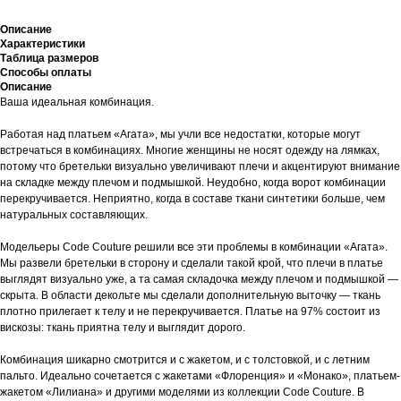
Описание
Характеристики
Таблица размеров
Способы оплаты
Описание
Ваша идеальная комбинация.
Работая над платьем «Агата», мы учли все недостатки, которые могут
встречаться в комбинациях. Многие женщины не носят одежду на лямках,
потому что бретельки визуально увеличивают плечи и акцентируют внимание
на складке между плечом и подмышкой. Неудобно, когда ворот комбинации
перекручивается. Неприятно, когда в составе ткани синтетики больше, чем
натуральных составляющих.
Модельеры Code Couture решили все эти проблемы в комбинации «Агата».
Мы развели бретельки в сторону и сделали такой крой, что плечи в платье
выглядят визуально уже, а та самая складочка между плечом и подмышкой —
скрыта. В области декольте мы сделали дополнительную выточку — ткань
плотно прилегает к телу и не перекручивается. Платье на 97% состоит из
вискозы: ткань приятна телу и выглядит дорого.
Комбинация шикарно смотрится и с жакетом, и с толстовкой, и с летним
пальто. Идеально сочетается с жакетами «Флоренция» и «Монако», платьем-
жакетом «Лилиана» и другими моделями из коллекции Code Couture. В