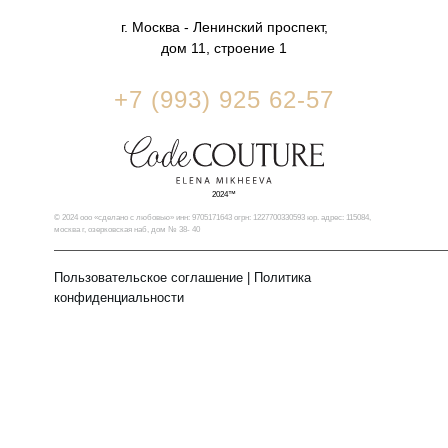
г. Москва - Ленинский проспект,
дом 11, строение 1
+7 (993) 925 62-57
2024™
© 2024 ооо «сделано с любовью» инн: 9705171643 огрн: 1227700330593 юр. адрес: 115084,
москва г, озерковская наб, дом № 38- 40
Пользовательское соглашение
|
Политика
конфиденциальности