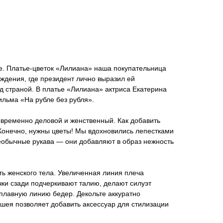
e. Платье-цветок «Лилиана» наша покупательница
ждения, где президент лично выразил ей
ед страной. В платье «Лилиана» актриса Екатерина
льма «На рубле без рубля».
овременно деловой и женственный. Как добавить
Конечно, нужны цветы! Мы вдохновились лепестками
еобычные рукава — они добавляют в образ нежность
ь женского тела. Увеличенная линия плеча
чки сзади подчеркивают талию, делают силуэт
плавную линию бедер. Декольте аккуратно
 шея позволяет добавить аксессуар для стилизации