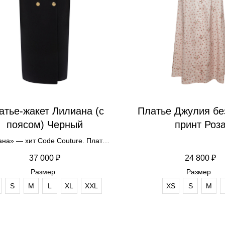
атье-жакет Лилиана (с
Платье Джулия бе
поясом) Черный
принт Роз
на» — хит Code Couture. Платье-
 «Лилиана» наша покупательница
37 000
₽
24 800
₽
ла для церемонии награждения,
Размер
Размер
е президент лично выразил ей
агодарность за заслуги перед
S
М
L
XL
XXL
XS
S
М
ой. В платье «Лилиана» актриса
рина Гусева красуется на афише
льма «На рубле без рубля».