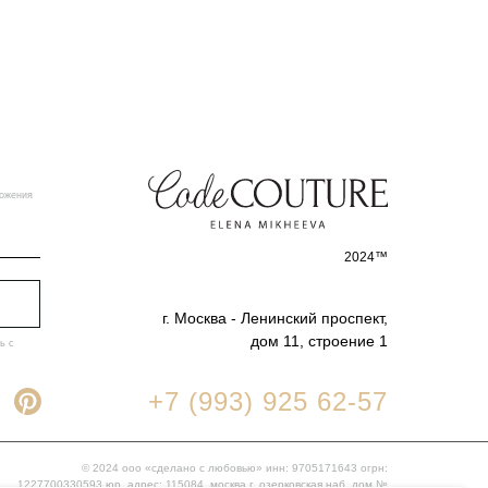
ногах. Длинные рукава уравновешивают
образ, оставляя его в меру открытым.
Драпировка стройнит и моделирует
фигуру. Платье сочетается и с кедами, и
с каблуком. На красную ковровую
дорожку, на свидание, в театр.
Для тех, кто хочет сиять.
ложения
2024™
г. Москва - Ленинский проспект,
дом 11, строение 1
ь с
+7 (993) 925 62-57
© 2024 ооо «сделано с любовью» инн: 9705171643 огрн:
1227700330593 юр. адрес: 115084, москва г, озерковская наб, дом №