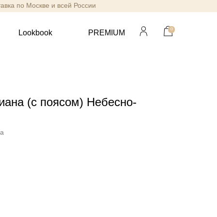
тавка по Москве и всей России
0
Lookbook
PREMIUM
иана (с поясом) Небесно-
va