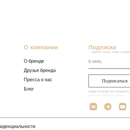
ели сделать образ одновременно
ой и женственный. Как добавить
ника в деловое платье? Конечно,
жны цветы! Мы вдохновились
ками лилий и создали для платья
чные рукава — они добавляют в
раз нежность и радость жизни.
О компании
Подписка
новинки сезона, акции и пред
атье подчеркивает изящность
ского тела. Увеличенная линия
О бренде
визуально сужает плечи. Выточки
Друзья бренда
ди подчеркивают талию, делают
эт стройным. Кармашки создают
Пресса о нас
Подписаться
авную линию бедер. Декольте
Блог
тно подчеркивает грудь. Открытая
нажав на кнопку, вы соглашаетес
политикой обработки данных
озволяет добавить аксессуар для
стилизации образа.
ну» можно носить как платье или
тнее пальто — с шортами и топом
фиденциальности
брюками и боди. На работу и на