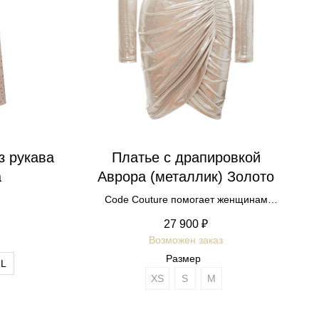
з рукава
Платье с драпировкой
а
Аврора (металлик) Золото
Code Couture помогает женщинам
раскрывать и выражать
27 900
₽
индивидуальность. Платье «Аврора» —
для тех, кто хочет заявить миру: «Я
Размер
соблазнительна, чувственна и
L
прекрасна»
XS
S
М
Длина платья акцентирует внимание на