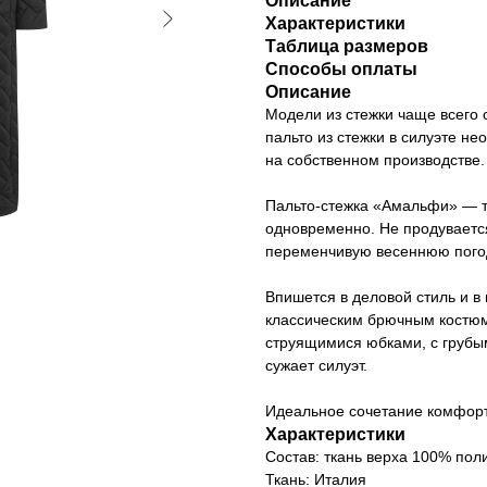
Описание
Характеристики
Таблица размеров
Способы оплаты
Описание
Модели из стежки чаще всего 
пальто из стежки в силуэте не
на собственном производстве.
Пальто-стежка «Амальфи» — те
одновременно. Не продувается
переменчивую весеннюю погоду
Впишется в деловой стиль и в
классическим брючным костюм
струящимися юбками, с грубы
сужает силуэт.
Идеальное сочетание комфорт
Характеристики
Cостав: ткань верха 100% пол
Ткань: Италия