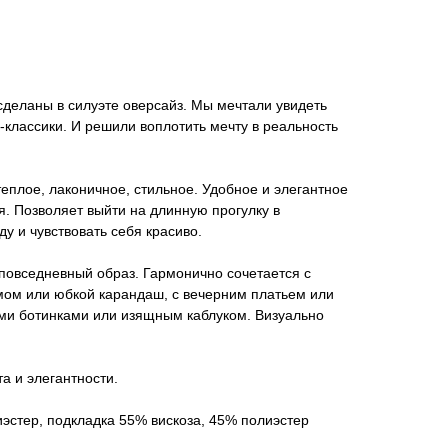
сделаны в силуэте оверсайз. Мы мечтали увидеть
о-классики. И решили воплотить мечту в реальность
плое, лаконичное, стильное. Удобное и элегантное
. Позволяет выйти на длинную прогулку в
 и чувствовать себя красиво.
 повседневный образ. Гармонично сочетается с
ом или юбкой карандаш, с вечерним платьем или
ми ботинками или изящным каблуком. Визуально
а и элегантности.
иэстер, подкладка 55% вискоза, 45% полиэстер