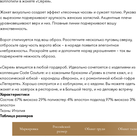
воплотили в жакете «Серея».
Жакет визуально создает эффект «песочных часов» и сужает талию. Рукава
с вырезами подчеркивают хрупкость женских запястий. Акцентные плечи
уравновешивают верх и низ. Плавные линии подчеркивают вашу
женственность.
Ворот стилизуется под ваш образ. Расстегните несколько пуговиц сверху,
отбросьте одну часть ворота вбок — в наряде появится элегантная
«небрежность». Раскройте шею и дополните наряд украшением — так вы
подчеркнете нежность образа.
«Серея» впишется в любой гардероб. Идеально сочетается с изделиями из
коллекции Code Couture: и с кожаными брюками «Гуаве» в стиле кэжл, и с
классической юбкой - карандаш «Верона», и с романтичной юбкой-гофре
«Легерете». Хорошо смотрится и с каблуками, и с кедами. Вы можете одеть
жакет и на завтрак в ресторане, и в Большой театр, и на деловую встречу.
Характеристики
Cостав: 67% вискоза 29% полиэстер 4% эластан подклад 97% вискоза 3%
эластан
Ткань: Италия
Таблица размеров