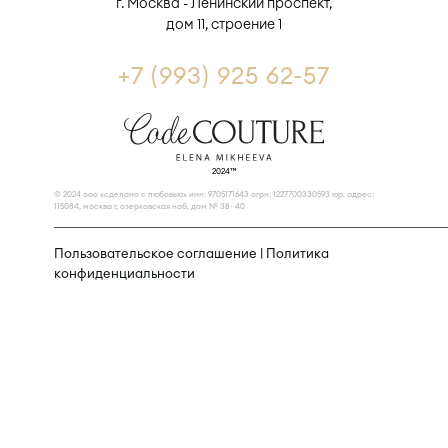
г. Москва - Ленинский проспект,
дом 11, строение 1
+7 (993) 925 62-57
2024™
© 2024 ооо «сделано с любовью» инн: 9705171643 огрн: 1227700330593 юр. адрес:
115084, москва г, озерковская наб, дом № 38- 40
Пользовательское соглашение
|
Политика
конфиденциальности