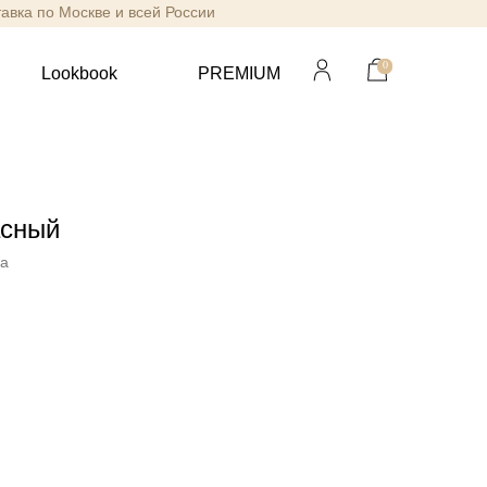
тавка по Москве и всей России
0
Lookbook
PREMIUM
асный
va