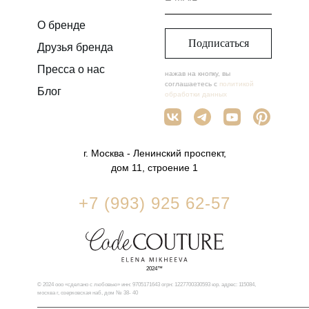
О бренде
Подписаться
Друзья бренда
Пресса о нас
нажав на кнопку, вы
соглашаетесь с
политикой
Блог
обработки данных
г. Москва - Ленинский проспект,
дом 11, строение 1
+7 (993) 925 62-57
2024™
© 2024 ооо «сделано с любовью» инн: 9705171643 огрн: 1227700330593 юр. адрес: 115084,
москва г, озерковская наб, дом № 38- 40