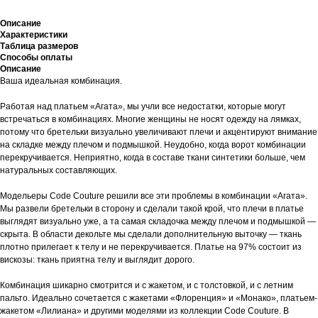
Описание
Характеристики
Таблица размеров
Способы оплаты
Описание
Ваша идеальная комбинация.
Работая над платьем «Агата», мы учли все недостатки, которые могут
встречаться в комбинациях. Многие женщины не носят одежду на лямках,
потому что бретельки визуально увеличивают плечи и акцентируют внимание
на складке между плечом и подмышкой. Неудобно, когда ворот комбинации
перекручивается. Неприятно, когда в составе ткани синтетики больше, чем
натуральных составляющих.
Модельеры Code Couture решили все эти проблемы в комбинации «Агата».
Мы развели бретельки в сторону и сделали такой крой, что плечи в платье
выглядят визуально уже, а та самая складочка между плечом и подмышкой —
скрыта. В области декольте мы сделали дополнительную выточку — ткань
плотно прилегает к телу и не перекручивается. Платье на 97% состоит из
вискозы: ткань приятна телу и выглядит дорого.
Комбинация шикарно смотрится и с жакетом, и с толстовкой, и с летним
пальто. Идеально сочетается с жакетами «Флоренция» и «Монако», платьем-
жакетом «Лилиана» и другими моделями из коллекции Code Couture. В