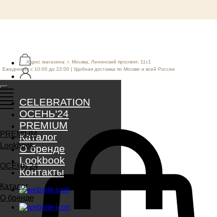
Адрес магазина: г. Москва, Ленинский проспект, 11с1
Ежедневно с 10:00 до 22:00 | Удобная доставка по Москве и всей России
CELEBRATION
ОСЕНЬ'24
PREMIUM
PREMIUM
Каталог
Lookbook
О бренде
Lookbook
ОСЕНЬ'24
Контакты
Каталог
О бренде