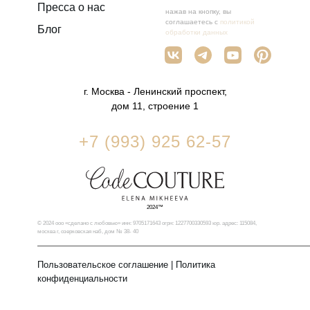
Пресса о нас
нажав на кнопку, вы
соглашаетесь с
политикой
Блог
обработки данных
г. Москва - Ленинский проспект,
дом 11, строение 1
+7 (993) 925 62-57
2024™
© 2024 ооо «сделано с любовью» инн: 9705171643 огрн: 1227700330593 юр. адрес: 115084,
москва г, озерковская наб, дом № 38- 40
Пользовательское соглашение
|
Политика
конфиденциальности