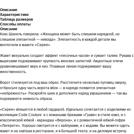
Описание
Характеристики
Таблица размеров
Способы оплаты
Описание
Коко Шанель говорила: «Женщина может быть слишком нарядной, но
слишком элегантной — никогда». Элегантность в каждой детали мы
воплотили в жакете «Серея».
Жакет визуально создает эффект «песочных часов» и сужает талию. Рукава с
вырезами подчеркивают хрупкость женских запястий. Акцентные плечи
уравновешивают верх и низ. Плавные линии подчеркивают вашу
женственность.
Ворот стилизуется под ваш образ. Расстегните несколько пуговиц сверху,
отбросьте одну часть ворота вбок — в наряде появится элегантная
«небрежность». Раскройте шею и дополните наряд украшением — так вы
подчеркнете нежность образа.
«Серея» впишется в любой гардероб. Идеально сочетается с изделиями из
коллекции Code Couture: и с кожаными брюками «Гуаве» в стиле кэжл, и с
классической юбкой - карандаш «Верона», и с романтичной юбкой-гофре
«Легерете». Хорошо смотрится и с каблуками, и с кедами. Вы можете одеть
жакет и на завтрак в ресторане, и в Большой театр, и на деловую встречу.