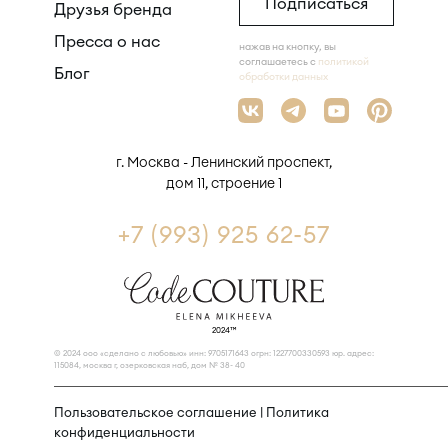
Подписаться
Друзья бренда
Пресса о нас
нажав на кнопку, вы
соглашаетесь с
политикой
Блог
обработки данных
г. Москва - Ленинский проспект,
дом 11, строение 1
+7 (993) 925 62-57
2024™
© 2024 ооо «сделано с любовью» инн: 9705171643 огрн: 1227700330593 юр. адрес:
115084, москва г, озерковская наб, дом № 38- 40
Пользовательское соглашение
|
Политика
конфиденциальности