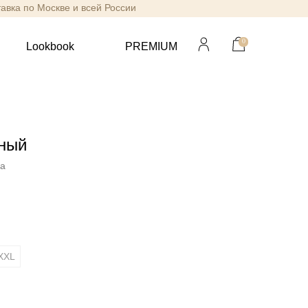
тавка по Москве и всей России
0
Lookbook
PREMIUM
ный
va
XXL