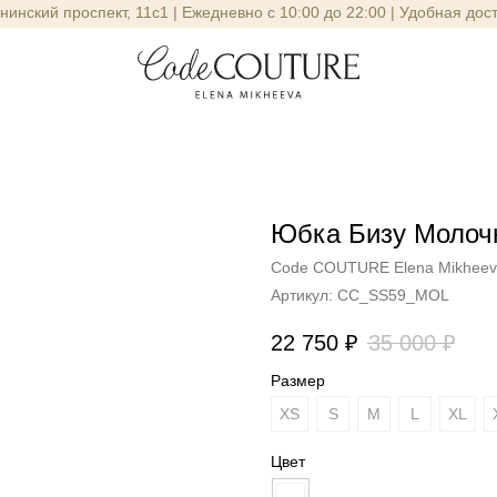
енинский проспект, 11с1 | Ежедневно с 10:00 до 22:00 | Удобная дос
Юбка Бизу Молоч
Code COUTURE Elena Mikhee
Артикул:
CC_SS59_MOL
22 750
₽
35 000
₽
Размер
XS
S
М
L
XL
Цвет