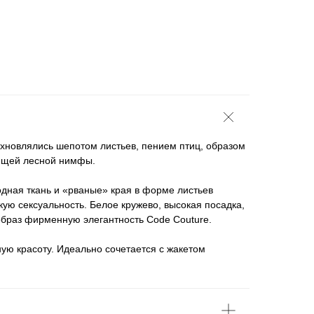
охновлялись шепотом листьев, пением птиц, образом
ящей лесной нимфы.
одная ткань и «рваные» края в форме листьев
ую сексуальность. Белое кружево, высокая посадка,
образ фирменную элегантность Code Couture.
ую красоту. Идеально сочетается с жакетом