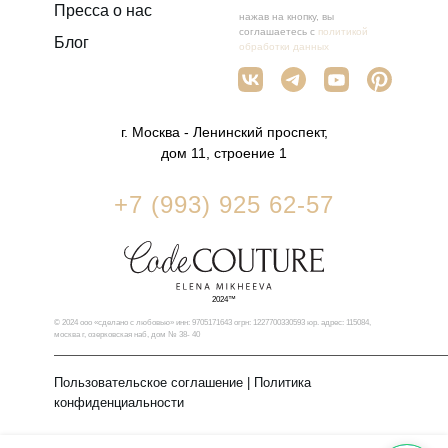
Пресса о нас
нажав на кнопку, вы
соглашаетесь с
политикой
Блог
обработки данных
г. Москва - Ленинский проспект,
дом 11, строение 1
+7 (993) 925 62-57
2024™
© 2024 ооо «сделано с любовью» инн: 9705171643 огрн: 1227700330593 юр. адрес: 115084,
москва г, озерковская наб, дом № 38- 40
Пользовательское соглашение
|
Политика
конфиденциальности