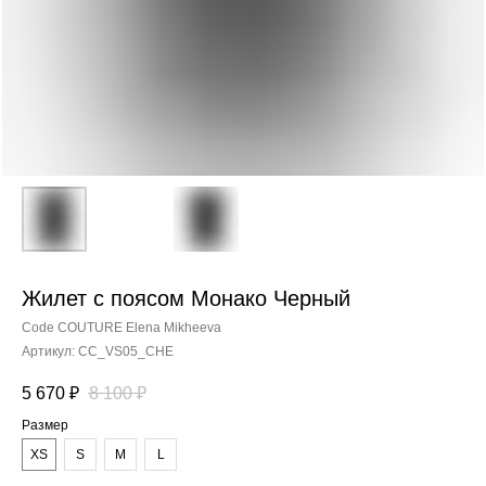
Жилет с поясом Монако Черный
Code COUTURE Elena Mikheeva
Артикул:
CC_VS05_CHE
5 670
₽
8 100
₽
Размер
XS
S
М
L