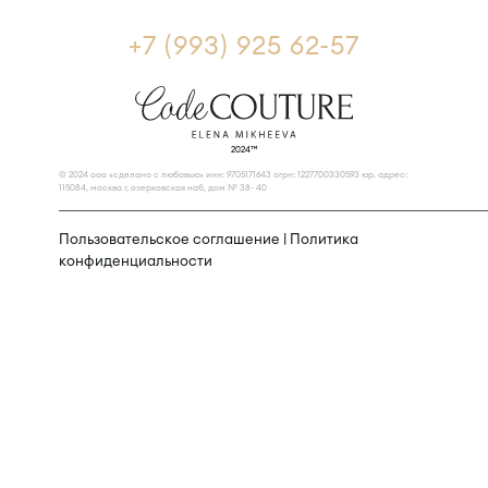
+7 (993) 925 62-57
2024™
© 2024 ооо «сделано с любовью» инн: 9705171643 огрн: 1227700330593 юр. адрес:
115084, москва г, озерковская наб, дом № 38- 40
Пользовательское соглашение
|
Политика
конфиденциальности