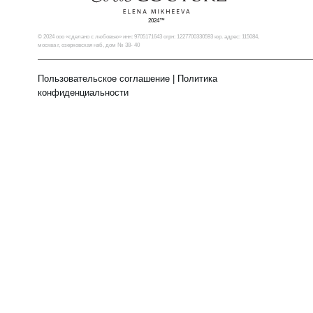
2024™
© 2024 ооо «сделано с любовью» инн: 9705171643 огрн: 1227700330593 юр. адрес: 115084,
москва г, озерковская наб, дом № 38- 40
Пользовательское соглашение
|
Политика
конфиденциальности