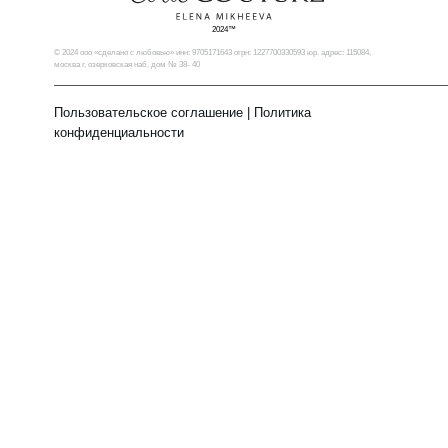
2024™
© 2024 ооо «сделано с любовью» инн: 9705171643 огрн: 1227700330593 юр. адрес: 115084,
москва г, озерковская наб, дом № 38- 40
Пользовательское соглашение
|
Политика
конфиденциальности