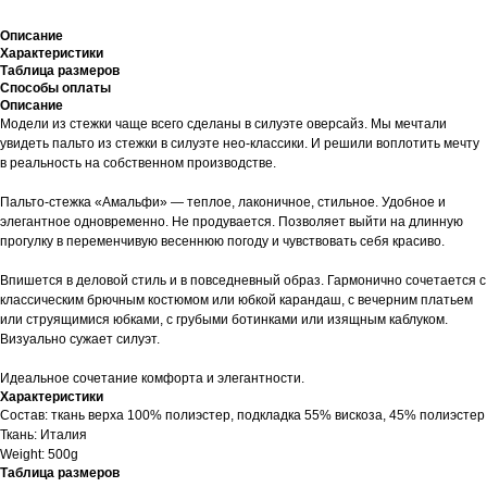
Описание
Характеристики
Таблица размеров
Способы оплаты
Описание
Модели из стежки чаще всего сделаны в силуэте оверсайз. Мы мечтали
увидеть пальто из стежки в силуэте нео-классики. И решили воплотить мечту
в реальность на собственном производстве.
Пальто-стежка «Амальфи» — теплое, лаконичное, стильное. Удобное и
элегантное одновременно. Не продувается. Позволяет выйти на длинную
прогулку в переменчивую весеннюю погоду и чувствовать себя красиво.
Впишется в деловой стиль и в повседневный образ. Гармонично сочетается с
классическим брючным костюмом или юбкой карандаш, с вечерним платьем
или струящимися юбками, с грубыми ботинками или изящным каблуком.
Визуально сужает силуэт.
Идеальное сочетание комфорта и элегантности.
Характеристики
Cостав: ткань верха 100% полиэстер, подкладка 55% вискоза, 45% полиэстер
Ткань: Италия
Weight: 500g
Таблица размеров