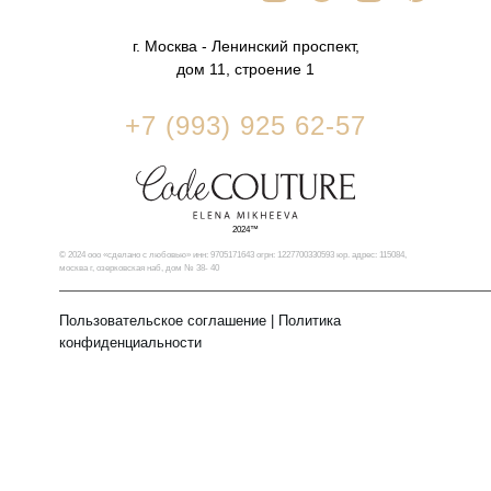
г. Москва - Ленинский проспект,
дом 11, строение 1
+7 (993) 925 62-57
2024™
© 2024 ооо «сделано с любовью» инн: 9705171643 огрн: 1227700330593 юр. адрес: 115084,
москва г, озерковская наб, дом № 38- 40
Пользовательское соглашение
|
Политика
конфиденциальности