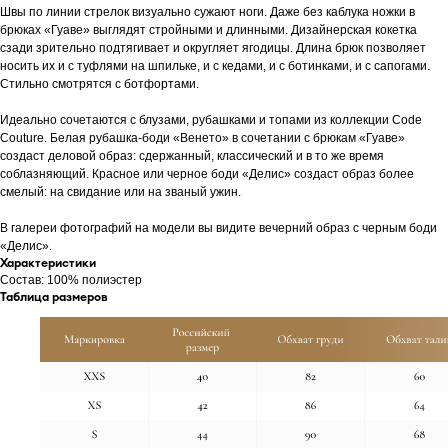
Швы по линии стрелок визуально сужают ноги. Даже без каблука ножки в
брюках «Гуаве» выглядят стройными и длинными. Дизайнерская кокетка
сзади зрительно подтягивает и округляет ягодицы. Длина брюк позволяет
носить их и с туфлями на шпильке, и с кедами, и с ботинками, и с сапогами.
Стильно смотрятся с ботфортами.
Идеально сочетаются с блузами, рубашками и топами из коллекции Code
Couture. Белая рубашка-боди «Венето» в сочетании с брюкам «Гуаве»
создаст деловой образ: сдержанный, классический и в то же время
соблазняющий. Красное или черное боди «Делис» создаст образ более
смелый: на свидание или на званый ужин.
В галереи фотографий на модели вы видите вечерний образ с черным боди
«Делис».
Характеристики
Cостав: 100% полиэстер
Таблица размеров