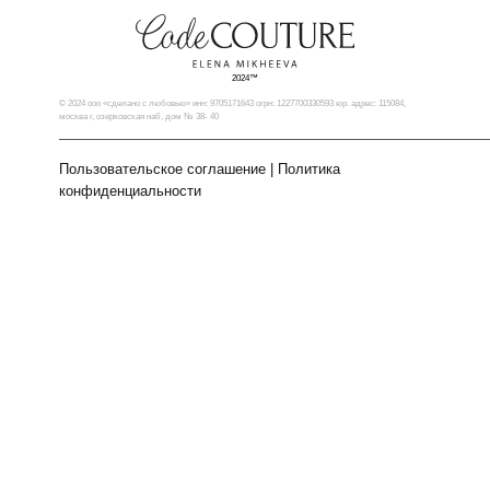
2024™
© 2024 ооо «сделано с любовью» инн: 9705171643 огрн: 1227700330593 юр. адрес: 115084,
москва г, озерковская наб, дом № 38- 40
Пользовательское соглашение
|
Политика
конфиденциальности