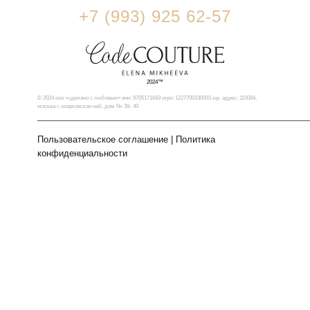
+7 (993) 925 62-57
2024™
© 2024 ооо «сделано с любовью» инн: 9705171643 огрн: 1227700330593 юр. адрес: 115084,
москва г, озерковская наб, дом № 38- 40
Пользовательское соглашение
|
Политика
конфиденциальности