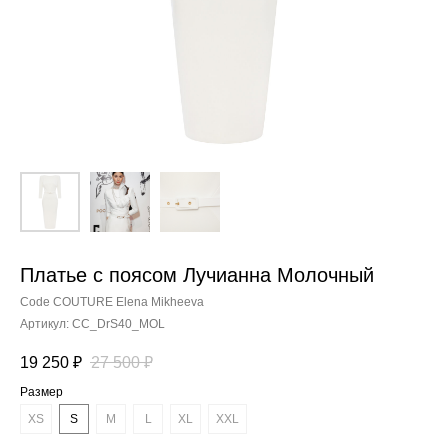
Платье с поясом Лучианна Молочный
Code COUTURE Elena Mikheeva
Артикул:
CC_DrS40_MOL
19 250
₽
27 500
₽
Размер
XS
S
M
L
XL
XXL