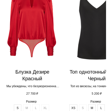
Блузка Дезире
Топ однотонный 
Красный
Черный
Мы убеждены, что безукоризненная
Топ из вискозы, на тонких б
элегантность женщины вызывает в
регулятором длины. В бе
27 700
₽
5 200
₽
мужчинах желание прикасаться,
стиле. Расклешенный си
оберегать, добиваться. Именно
Размер
Размер
поэтому наша блузка получила
S
М
L
XL
XS
S
М
L
X
название «Дезире» — производное