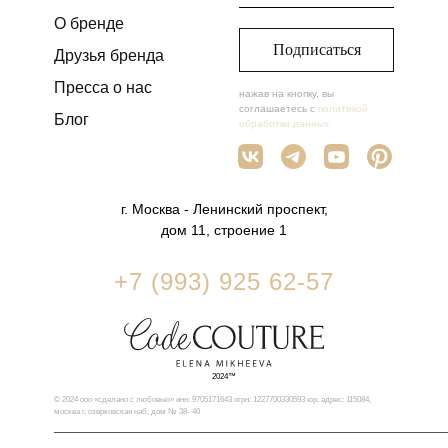
О бренде
Подписаться
Друзья бренда
Пресса о нас
нажав на кнопку, вы
соглашаетесь с
политикой
Блог
обработки данных
г. Москва - Ленинский проспект,
дом 11, строение 1
+7 (993) 925 62-57
2024™
© 2024 ооо «сделано с любовью» инн: 9705171643 огрн: 1227700330593 юр. адрес: 115084,
москва г, озерковская наб, дом № 38- 40