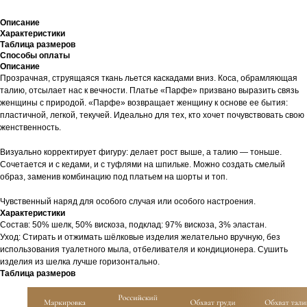
Описание
Характеристики
Таблица размеров
Способы оплаты
Описание
Прозрачная, струящаяся ткань льется каскадами вниз. Коса, обрамляющая
талию, отсылает нас к вечности. Платье «Парфе» призвано выразить связь
женщины с природой. «Парфе» возвращает женщину к основе ее бытия:
пластичной, легкой, текучей. Идеально для тех, кто хочет почувствовать свою
женственность.
Визуально корректирует фигуру: делает рост выше, а талию — тоньше.
Сочетается и с кедами, и с туфлями на шпильке. Можно создать смелый
образ, заменив комбинацию под платьем на шорты и топ.
Чувственный наряд для особого случая или особого настроения.
Характеристики
Cостав: 50% шелк, 50% вискоза, подклад: 97% вискоза, 3% эластан.
Уход: Стирать и отжимать шёлковые изделия желательно вручную, без
использования туалетного мыла, отбеливателя и кондиционера. Сушить
изделия из шелка лучше горизонтально.
Таблица размеров