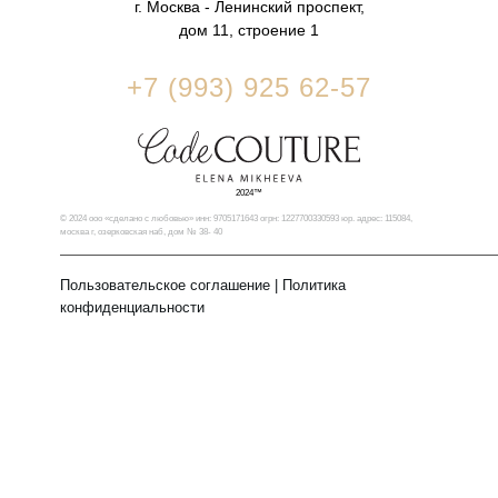
г. Москва - Ленинский проспект,
дом 11, строение 1
+7 (993) 925 62-57
2024™
© 2024 ооо «сделано с любовью» инн: 9705171643 огрн: 1227700330593 юр. адрес: 115084,
москва г, озерковская наб, дом № 38- 40
Пользовательское соглашение
|
Политика
конфиденциальности