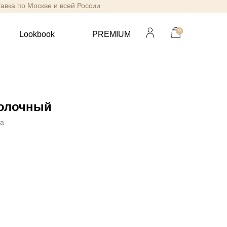
тавка по Москве и всей России
0
Lookbook
PREMIUM
олочный
va