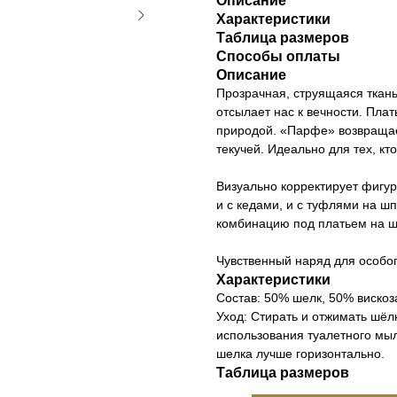
Описание
Характеристики
Таблица размеров
Способы оплаты
Описание
Прозрачная, струящаяся ткань
отсылает нас к вечности. Пла
природой. «Парфе» возвращает
текучей. Идеально для тех, кт
Визуально корректирует фигур
и с кедами, и с туфлями на ш
комбинацию под платьем на ш
Чувственный наряд для особог
Характеристики
Cостав: 50% шелк, 50% вискоза
Уход: Стирать и отжимать шёл
использования туалетного мыл
шелка лучше горизонтально.
Таблица размеров