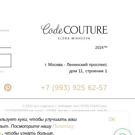
ложения
2024™
г. Москва - Ленинский проспект,
дом 11, строение 1
ь с
+7 (993) 925 62-57
© 2024 ооо «сделано с любовью» инн: 9705171643 огрн:
1227700330593 юр. адрес: 115084, москва г, озерковская наб, дом №
38- 40
ользует куки, чтобы улучшить ваш
OK
опыт. Посмотрите нашу
Политику
и
, чтобы узнать больше.