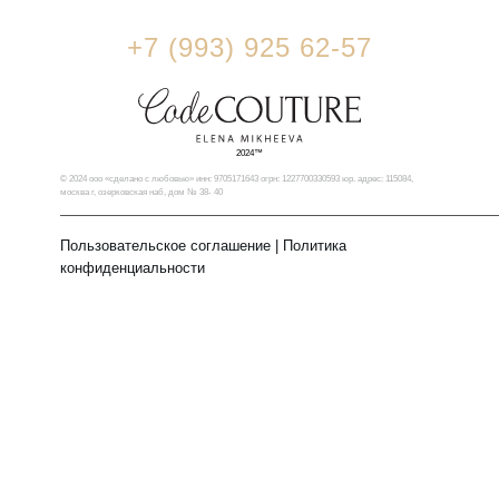
+7 (993) 925 62-57
2024™
© 2024 ооо «сделано с любовью» инн: 9705171643 огрн: 1227700330593 юр. адрес: 115084,
москва г, озерковская наб, дом № 38- 40
Пользовательское соглашение
|
Политика
конфиденциальности