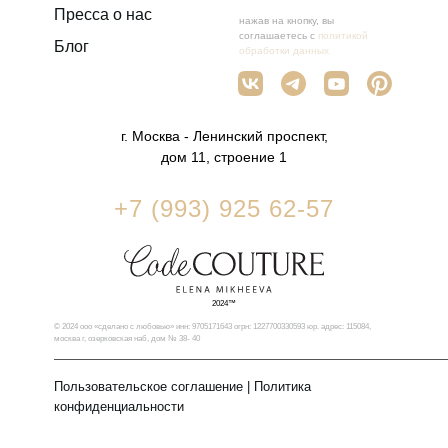
Пресса о нас
нажав на кнопку, вы
соглашаетесь с
политикой
Блог
обработки данных
г. Москва - Ленинский проспект,
дом 11, строение 1
+7 (993) 925 62-57
2024™
© 2024 ооо «сделано с любовью» инн: 9705171643 огрн: 1227700330593 юр. адрес: 115084,
москва г, озерковская наб, дом № 38- 40
Пользовательское соглашение
|
Политика
конфиденциальности