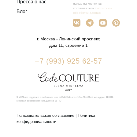
Пресса о нас
нажав на кнопку, вы
соглашаетесь с
политикой
Блог
обработки данных
г. Москва - Ленинский проспект,
дом 11, строение 1
+7 (993) 925 62-57
2024™
© 2024 ооо «сделано с любовью» инн: 9705171643 огрн: 1227700330593 юр. адрес: 115084,
москва г, озерковская наб, дом № 38- 40
Пользовательское соглашение
|
Политика
конфиденциальности