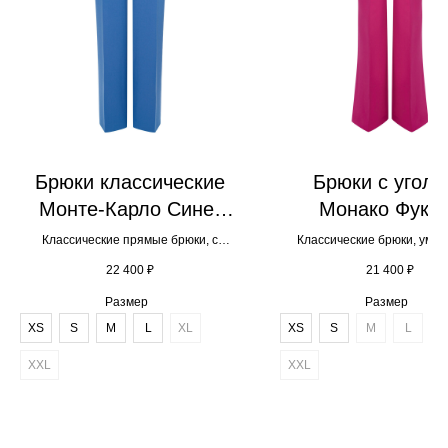
Брюки классические
Брюки с уголк
Монте-Карло Сине-
Монако Фукс
голубой
Классические прямые брюки, с
Классические брюки, уме
карманами, скрытая застежка
клеш, с имитацией карма
22 400
₽
21 400
₽
выразительной деталью на 
виде галочки.
Размер
Размер
XS
S
М
L
XL
XS
S
М
L
X
XXL
XXL